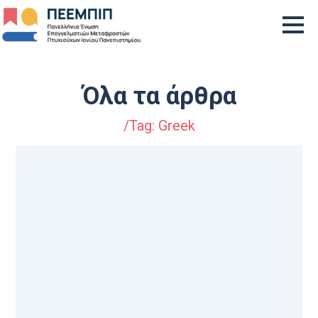
Αρχική
Όλα τα άρθρα
Η Ένωση
/Tag: Greek
Γίνε Μέλος
Βρείτε Μεταφραστή/-τρια
Ιστολόγιο
Δράσεις
Νέα