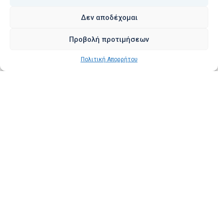
περίπτωση της Κινεζικής
Δεν αποδέχομαι
Προβολή προτιμήσεων
Διαβάστε περισσότερα
Πολιτική Απορρήτου