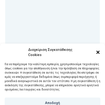
Διαχείριση Συγκατάθεσης
Cookies
Για να παρέχουμε την καλύτερη εμπειρία, χρησιμοποιούμε τεχνολογίες
όπως cookies για την αποθήκευση ή/και την πρόσβαση σε πληροφορίες
συσκευών. Η συγκατάθεση σε αυτές τις τεχνολογίες θα επιτρέψει σε
εμάς να επεξεργαστούμε δεδομένα όπως συμπεριφορά περιήγησης ή
μοναδικά αναγνωριστικά σε αυτόν τον ιστότοπο. Η μη συγκατάθεση ή η
ανάκληση της συγκατάθεσης, μπορεί να επηρεάσει αρνητικά αρνητικά
09/03/2016
ορισμένες λειτουργίες και δυνατότητες.
Νοήματα που «χάνονται»
Αποδοχή
στη Μετάφραση: Η