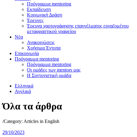
Πρόγραμμα mentoring
Εκπαίδευση
Κοινωνική Δράση
Έρευνες
Έρευνα χαρτογράφησης επαγγέλματος εργαζομένου
μεταφραστικού γραφείου
Νέα
Ανακοινώσεις
Χρήσιμα Έντυπα
Επικοινωνία
Πρόγραμμα mentoring
Πρόγραμμα mentoring
Οι ομάδες των mentors μας
H Συντονιστική oμάδα
Ελληνικά
Αγγλικά
Όλα τα άρθρα
/Category: Articles in English
29/10/2023