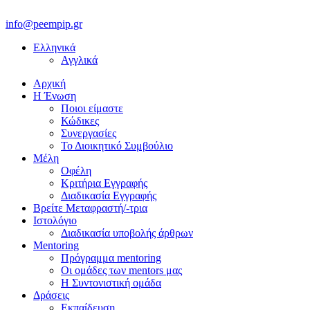
info@peempip.gr
Ελληνικά
Αγγλικά
Αρχική
Η Ένωση
Ποιοι είμαστε
Κώδικες
Συνεργασίες
Το Διοικητικό Συμβούλιο
Μέλη
Οφέλη
Κριτήρια Εγγραφής
Διαδικασία Εγγραφής
Βρείτε Μεταφραστή/-τρια
Ιστολόγιο
Διαδικασία υποβολής άρθρων
Mentoring
Πρόγραμμα mentoring
Οι ομάδες των mentors μας
H Συντονιστική ομάδα
Δράσεις
Εκπαίδευση