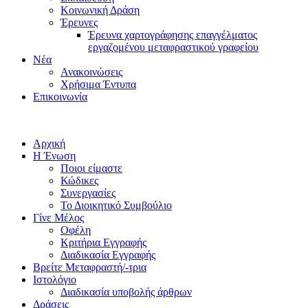
Κοινωνική Δράση
Έρευνες
Έρευνα χαρτογράφησης επαγγέλματος
εργαζομένου μεταφραστικού γραφείου
Νέα
Ανακοινώσεις
Χρήσιμα Έντυπα
Επικοινωνία
Αρχική
Η Ένωση
Ποιοι είμαστε
Κώδικες
Συνεργασίες
Το Διοικητικό Συμβούλιο
Γίνε Μέλος
Οφέλη
Κριτήρια Εγγραφής
Διαδικασία Εγγραφής
Βρείτε Μεταφραστή/-τρια
Ιστολόγιο
Διαδικασία υποβολής άρθρων
Δράσεις